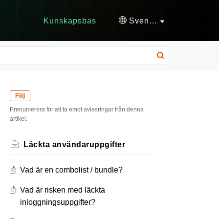
Kunskapsbas
Svenska
Följ
Prenumerera för att ta emot aviseringar från denna
artikel.
Läckta användaruppgifter
Vad är en combolist / bundle?
Vad är risken med läckta
inloggningsuppgifter?