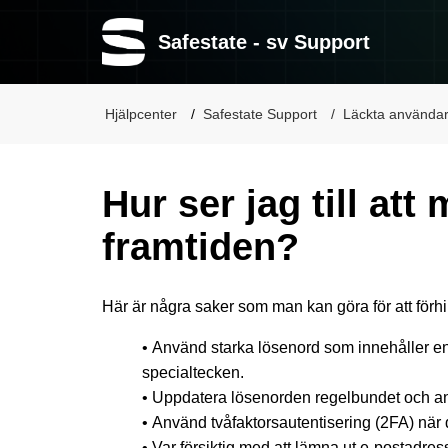
Safestate - sv Support
Hjälpcenter
Safestate Support
Läckta användar
Hur ser jag till att
framtiden?
Här är några saker som man kan göra för att förhi
•
Använd starka lösenord som innehåller en 
specialtecken.
•
Uppdatera lösenorden regelbundet och anv
•
Använd tvåfaktorsautentisering (2FA) när de
•
Var försiktig med att lämna ut e-postadres