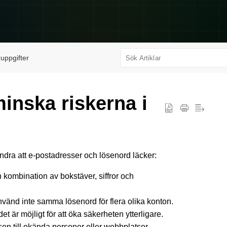
uppgifter
 minska riskerna i
ndra att e-postadresser och lösenord läcker:
kombination av bokstäver, siffror och
änd inte samma lösenord för flera olika konton.
t är möjligt för att öka säkerheten ytterligare.
sen till okända personer eller webbplatser.