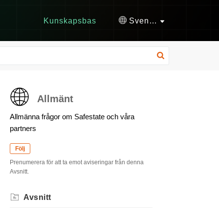
Kunskapsbas
Svenska
Allmänt
Allmänna frågor om Safestate och våra
partners
Följ
Prenumerera för att ta emot aviseringar från denna
Avsnitt.
Avsnitt